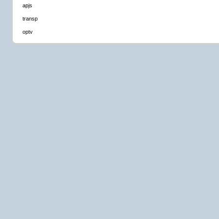
apjs
transp
optv