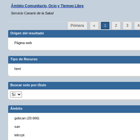
Ámbito Comunitario, Ocio y Tiempo Libre
Servicio Canario de la Salud
Primera
«
1
2
3
4
Origen del resultado
Página web
Tipo de Recurso
html
Buscar solo por título
Ámbito
gobcan (20.666)
san
telccpt