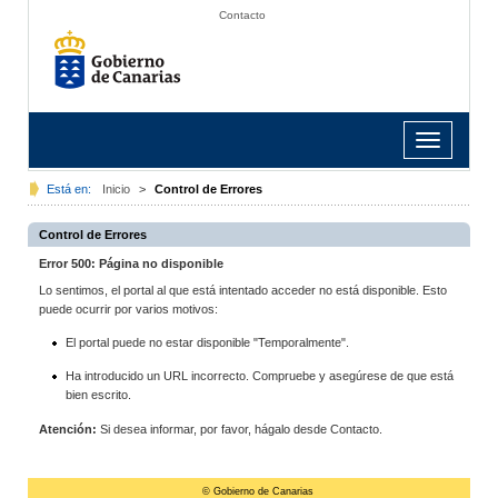
Contacto
Toggle
navigation
Está en:
Inicio
>
Control de Errores
Control de Errores
Error 500: Página no disponible
Lo sentimos, el portal al que está intentado acceder no está disponible. Esto
puede ocurrir por varios motivos:
El portal puede no estar disponible "Temporalmente".
Ha introducido un URL incorrecto. Compruebe y asegúrese de que está
bien escrito.
Atención:
Si desea informar, por favor, hágalo desde Contacto.
© Gobierno de Canarias