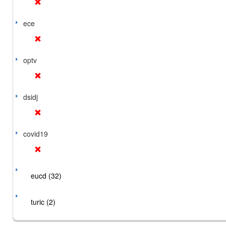
ece
optv
dsidj
covid19
eucd (32)
turic (2)