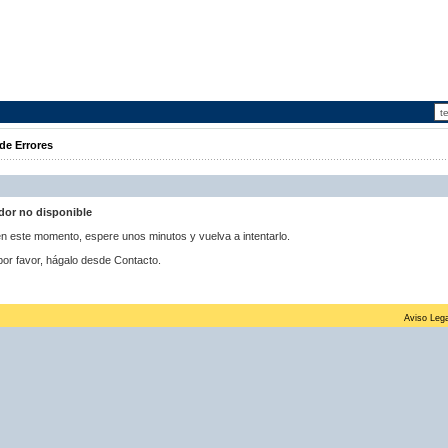
de Errores
idor no disponible
 en este momento, espere unos minutos y vuelva a intentarlo.
por favor, hágalo desde Contacto.
Aviso Lega