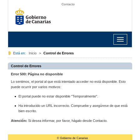
Contacto
Toggle
navigation
Está en:
Inicio
>
Control de Errores
Control de Errores
Error 500: Página no disponible
Lo sentimos, el portal al que está intentado acceder no está disponible. Esto
puede ocurrir por varios motivos:
El portal puede no estar disponible "Temporalmente".
Ha introducido un URL incorrecto. Compruebe y asegúrese de que está
bien escrito.
Atención:
Si desea informar, por favor, hágalo desde Contacto.
© Gobierno de Canarias