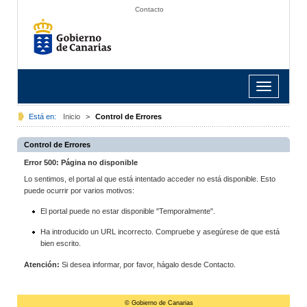
Contacto
Toggle
navigation
Está en:
Inicio
>
Control de Errores
Control de Errores
Error 500: Página no disponible
Lo sentimos, el portal al que está intentado acceder no está disponible. Esto
puede ocurrir por varios motivos:
El portal puede no estar disponible "Temporalmente".
Ha introducido un URL incorrecto. Compruebe y asegúrese de que está
bien escrito.
Atención:
Si desea informar, por favor, hágalo desde Contacto.
© Gobierno de Canarias