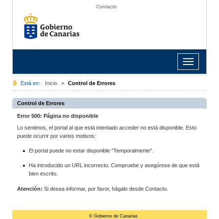
Contacto
Toggle
navigation
Está en:
Inicio
>
Control de Errores
Control de Errores
Error 500: Página no disponible
Lo sentimos, el portal al que está intentado acceder no está disponible. Esto
puede ocurrir por varios motivos:
El portal puede no estar disponible "Temporalmente".
Ha introducido un URL incorrecto. Compruebe y asegúrese de que está
bien escrito.
Atención:
Si desea informar, por favor, hágalo desde Contacto.
© Gobierno de Canarias