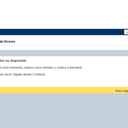
de Errores
idor no disponible
 en este momento, espere unos minutos y vuelva a intentarlo.
por favor, hágalo desde Contacto.
Aviso Lega