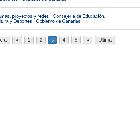
amas, proyectos y redes | Consejería de Educación,
ltura y Deportes | Gobierno de Canarias
era
«
1
2
3
4
5
»
Última