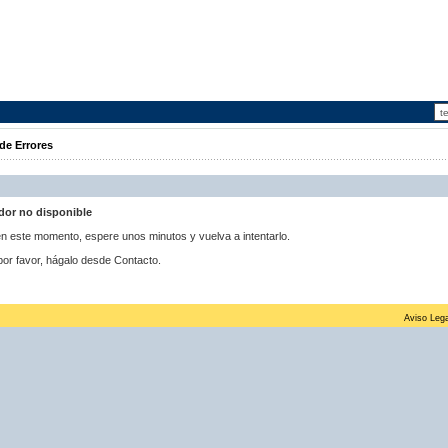
de Errores
idor no disponible
 en este momento, espere unos minutos y vuelva a intentarlo.
por favor, hágalo desde Contacto.
Aviso Lega