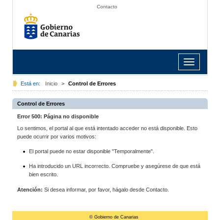
Contacto
Toggle
navigation
Está en:
Inicio
>
Control de Errores
Control de Errores
Error 500: Página no disponible
Lo sentimos, el portal al que está intentado acceder no está disponible. Esto
puede ocurrir por varios motivos:
El portal puede no estar disponible "Temporalmente".
Ha introducido un URL incorrecto. Compruebe y asegúrese de que está
bien escrito.
Atención:
Si desea informar, por favor, hágalo desde Contacto.
© Gobierno de Canarias