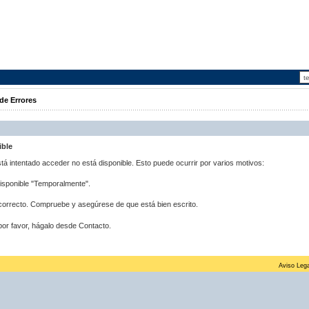
de Errores
ible
stá intentado acceder no está disponible. Esto puede ocurrir por varios motivos:
disponible "Temporalmente".
correcto. Compruebe y asegúrese de que está bien escrito.
por favor, hágalo desde Contacto.
Aviso Lega