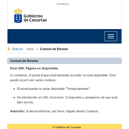
Contacto
Toggle
navigation
Está en:
Inicio
>
Control de Errores
Control de Errores
Error 500: Página no disponible
Lo sentimos, el portal al que está intentado acceder no está disponible. Esto
puede ocurrir por varios motivos:
El portal puede no estar disponible "Temporalmente".
Ha introducido un URL incorrecto. Compruebe y asegúrese de que está
bien escrito.
Atención:
Si desea informar, por favor, hágalo desde Contacto.
© Gobierno de Canarias