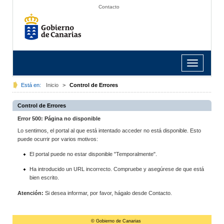
Contacto
Toggle
navigation
Está en:
Inicio
>
Control de Errores
Control de Errores
Error 500: Página no disponible
Lo sentimos, el portal al que está intentado acceder no está disponible. Esto
puede ocurrir por varios motivos:
El portal puede no estar disponible "Temporalmente".
Ha introducido un URL incorrecto. Compruebe y asegúrese de que está
bien escrito.
Atención:
Si desea informar, por favor, hágalo desde Contacto.
© Gobierno de Canarias