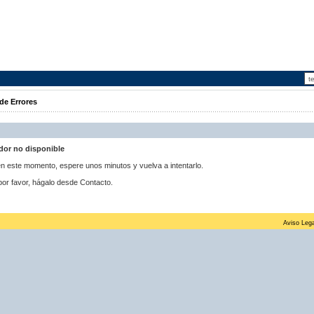
de Errores
idor no disponible
 en este momento, espere unos minutos y vuelva a intentarlo.
por favor, hágalo desde Contacto.
Aviso Lega