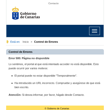
Contacto
Toggle
navigation
Está en:
Inicio
>
Control de Errores
Control de Errores
Error 500: Página no disponible
Lo sentimos, el portal al que está intentado acceder no está disponible. Esto
puede ocurrir por varios motivos:
El portal puede no estar disponible "Temporalmente".
Ha introducido un URL incorrecto. Compruebe y asegúrese de que está
bien escrito.
Atención:
Si desea informar, por favor, hágalo desde Contacto.
© Gobierno de Canarias