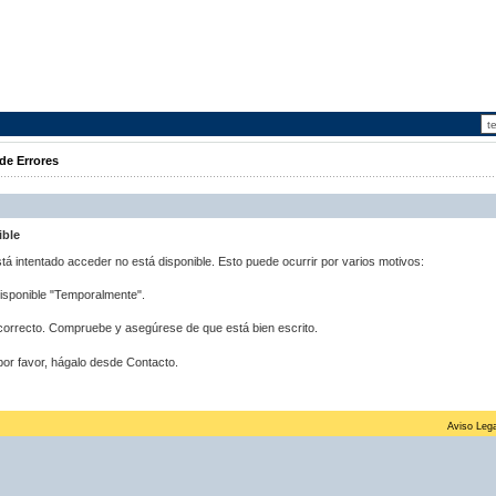
de Errores
ible
stá intentado acceder no está disponible. Esto puede ocurrir por varios motivos:
disponible "Temporalmente".
correcto. Compruebe y asegúrese de que está bien escrito.
por favor, hágalo desde Contacto.
Aviso Lega