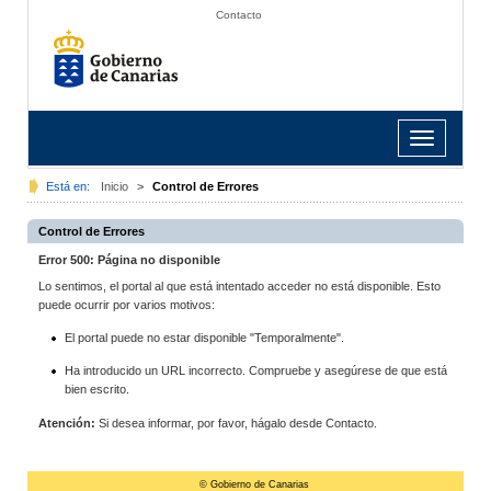
Contacto
Toggle
navigation
Está en:
Inicio
>
Control de Errores
Control de Errores
Error 500: Página no disponible
Lo sentimos, el portal al que está intentado acceder no está disponible. Esto
puede ocurrir por varios motivos:
El portal puede no estar disponible "Temporalmente".
Ha introducido un URL incorrecto. Compruebe y asegúrese de que está
bien escrito.
Atención:
Si desea informar, por favor, hágalo desde Contacto.
© Gobierno de Canarias