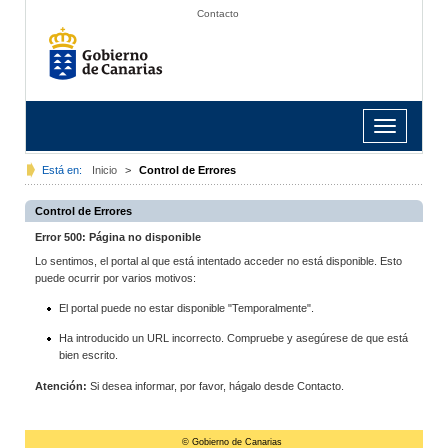
Contacto
Toggle
navigation
Está en:
Inicio
>
Control de Errores
Control de Errores
Error 500: Página no disponible
Lo sentimos, el portal al que está intentado acceder no está disponible. Esto
puede ocurrir por varios motivos:
El portal puede no estar disponible "Temporalmente".
Ha introducido un URL incorrecto. Compruebe y asegúrese de que está
bien escrito.
Atención:
Si desea informar, por favor, hágalo desde Contacto.
© Gobierno de Canarias