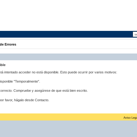
de Errores
ible
stá intentado acceder no está disponible. Esto puede ocurrir por varios motivos:
disponible "Temporalmente".
correcto. Compruebe y asegúrese de que está bien escrito.
por favor, hágalo desde Contacto.
Aviso Lega