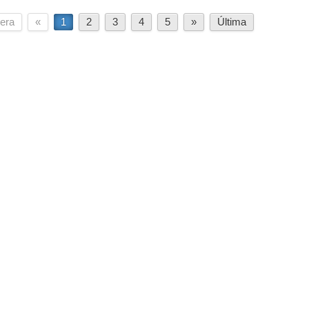
era
«
1
2
3
4
5
»
Última