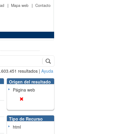
idad
|
Mapa web
|
Contacto
.603.451
resultados
|
Ayuda
Origen del resultado
Página web
Tipo de Recurso
html