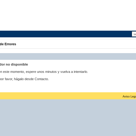
de Errores
idor no disponible
 en este momento, espere unos minutos y vuelva a intentarlo.
por favor, hágalo desde Contacto.
Aviso Lega