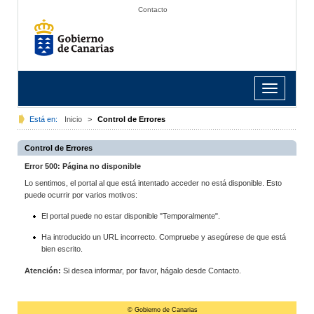
Contacto
Toggle
navigation
Está en:
Inicio
>
Control de Errores
Control de Errores
Error 500: Página no disponible
Lo sentimos, el portal al que está intentado acceder no está disponible. Esto
puede ocurrir por varios motivos:
El portal puede no estar disponible "Temporalmente".
Ha introducido un URL incorrecto. Compruebe y asegúrese de que está
bien escrito.
Atención:
Si desea informar, por favor, hágalo desde Contacto.
© Gobierno de Canarias