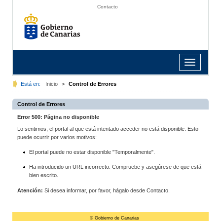
Contacto
Toggle
navigation
Está en:
Inicio
>
Control de Errores
Control de Errores
Error 500: Página no disponible
Lo sentimos, el portal al que está intentado acceder no está disponible. Esto
puede ocurrir por varios motivos:
El portal puede no estar disponible "Temporalmente".
Ha introducido un URL incorrecto. Compruebe y asegúrese de que está
bien escrito.
Atención:
Si desea informar, por favor, hágalo desde Contacto.
© Gobierno de Canarias