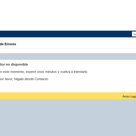
de Errores
idor no disponible
 en este momento, espere unos minutos y vuelva a intentarlo.
por favor, hágalo desde Contacto.
Aviso Lega