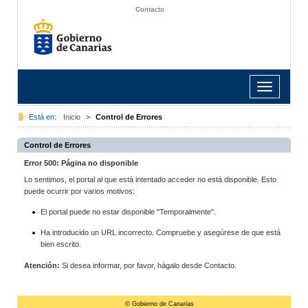
Contacto
Toggle
navigation
Está en:
Inicio
>
Control de Errores
Control de Errores
Error 500: Página no disponible
Lo sentimos, el portal al que está intentado acceder no está disponible. Esto
puede ocurrir por varios motivos:
El portal puede no estar disponible "Temporalmente".
Ha introducido un URL incorrecto. Compruebe y asegúrese de que está
bien escrito.
Atención:
Si desea informar, por favor, hágalo desde Contacto.
© Gobierno de Canarias