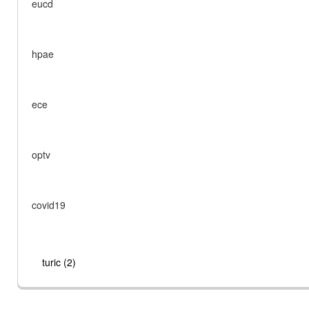
eucd
hpae
ece
optv
covid19
turic (2)