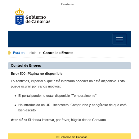
Contacto
Toggle
navigation
Está en:
Inicio
>
Control de Errores
Control de Errores
Error 500: Página no disponible
Lo sentimos, el portal al que está intentado acceder no está disponible. Esto
puede ocurrir por varios motivos:
El portal puede no estar disponible "Temporalmente".
Ha introducido un URL incorrecto. Compruebe y asegúrese de que está
bien escrito.
Atención:
Si desea informar, por favor, hágalo desde Contacto.
© Gobierno de Canarias