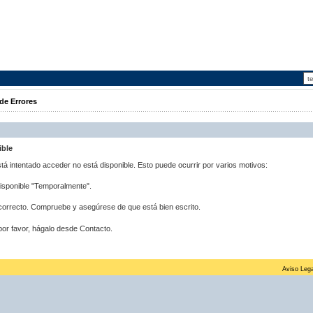
de Errores
ible
stá intentado acceder no está disponible. Esto puede ocurrir por varios motivos:
disponible "Temporalmente".
correcto. Compruebe y asegúrese de que está bien escrito.
por favor, hágalo desde Contacto.
Aviso Lega