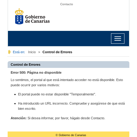
Contacto
Toggle
navigation
Está en:
Inicio
>
Control de Errores
Control de Errores
Error 500: Página no disponible
Lo sentimos, el portal al que está intentado acceder no está disponible. Esto
puede ocurrir por varios motivos:
El portal puede no estar disponible "Temporalmente".
Ha introducido un URL incorrecto. Compruebe y asegúrese de que está
bien escrito.
Atención:
Si desea informar, por favor, hágalo desde Contacto.
© Gobierno de Canarias