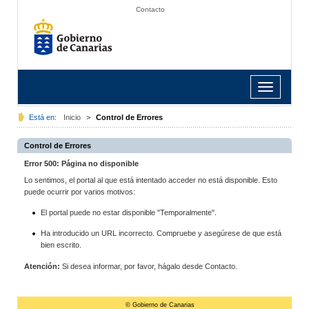
Contacto
Toggle
navigation
Está en:
Inicio
>
Control de Errores
Control de Errores
Error 500: Página no disponible
Lo sentimos, el portal al que está intentado acceder no está disponible. Esto
puede ocurrir por varios motivos:
El portal puede no estar disponible "Temporalmente".
Ha introducido un URL incorrecto. Compruebe y asegúrese de que está
bien escrito.
Atención:
Si desea informar, por favor, hágalo desde Contacto.
© Gobierno de Canarias