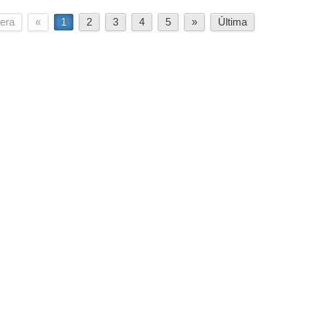
era
«
1
2
3
4
5
»
Última