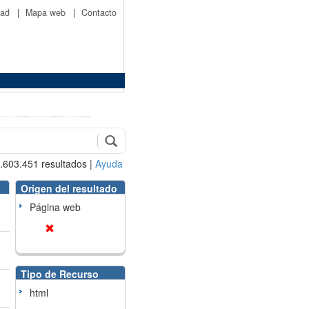
idad
|
Mapa web
|
Contacto
.603.451
resultados
|
Ayuda
Origen del resultado
Página web
Tipo de Recurso
html