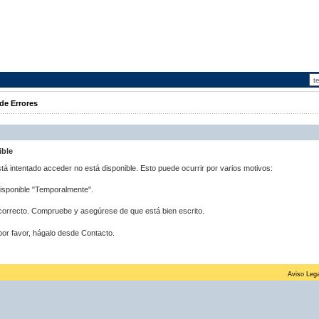
de Errores
ible
stá intentado acceder no está disponible. Esto puede ocurrir por varios motivos:
disponible "Temporalmente".
correcto. Compruebe y asegúrese de que está bien escrito.
por favor, hágalo desde Contacto.
Aviso Lega