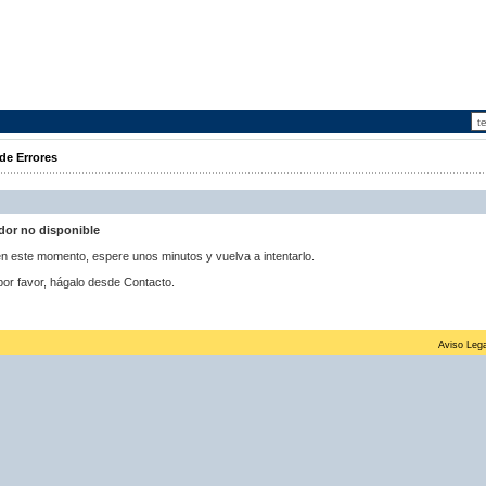
de Errores
idor no disponible
 en este momento, espere unos minutos y vuelva a intentarlo.
por favor, hágalo desde Contacto.
Aviso Lega