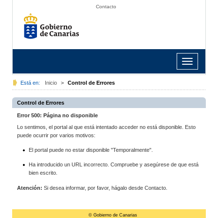
Contacto
Toggle
navigation
Está en:
Inicio
>
Control de Errores
Control de Errores
Error 500: Página no disponible
Lo sentimos, el portal al que está intentado acceder no está disponible. Esto
puede ocurrir por varios motivos:
El portal puede no estar disponible "Temporalmente".
Ha introducido un URL incorrecto. Compruebe y asegúrese de que está
bien escrito.
Atención:
Si desea informar, por favor, hágalo desde Contacto.
© Gobierno de Canarias