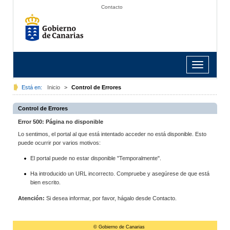
Contacto
Toggle
navigation
Está en:
Inicio
>
Control de Errores
Control de Errores
Error 500: Página no disponible
Lo sentimos, el portal al que está intentado acceder no está disponible. Esto
puede ocurrir por varios motivos:
El portal puede no estar disponible "Temporalmente".
Ha introducido un URL incorrecto. Compruebe y asegúrese de que está
bien escrito.
Atención:
Si desea informar, por favor, hágalo desde Contacto.
© Gobierno de Canarias