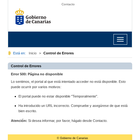
Contacto
Toggle
navigation
Está en:
Inicio
>
Control de Errores
Control de Errores
Error 500: Página no disponible
Lo sentimos, el portal al que está intentado acceder no está disponible. Esto
puede ocurrir por varios motivos:
El portal puede no estar disponible "Temporalmente".
Ha introducido un URL incorrecto. Compruebe y asegúrese de que está
bien escrito.
Atención:
Si desea informar, por favor, hágalo desde Contacto.
© Gobierno de Canarias