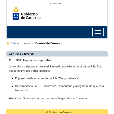
Contacto
Toggle
navigation
Está en:
Inicio
>
Control de Errores
Control de Errores
Error 500: Página no disponible
Lo sentimos, el portal al que está intentado acceder no está disponible. Esto
puede ocurrir por varios motivos:
El portal puede no estar disponible "Temporalmente".
Ha introducido un URL incorrecto. Compruebe y asegúrese de que está
bien escrito.
Atención:
Si desea informar, por favor, hágalo desde Contacto.
© Gobierno de Canarias