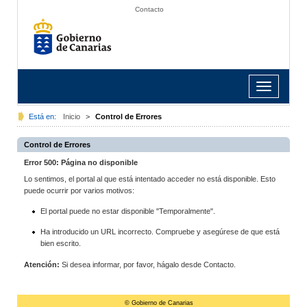
Contacto
Toggle
navigation
Está en:
Inicio
>
Control de Errores
Control de Errores
Error 500: Página no disponible
Lo sentimos, el portal al que está intentado acceder no está disponible. Esto
puede ocurrir por varios motivos:
El portal puede no estar disponible "Temporalmente".
Ha introducido un URL incorrecto. Compruebe y asegúrese de que está
bien escrito.
Atención:
Si desea informar, por favor, hágalo desde Contacto.
© Gobierno de Canarias