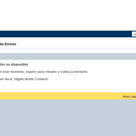
de Errores
idor no disponible
 en este momento, espere unos minutos y vuelva a intentarlo.
por favor, hágalo desde Contacto.
Aviso Lega