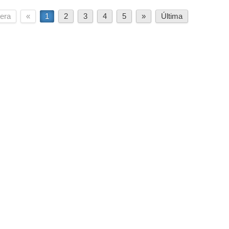
era
«
1
2
3
4
5
»
Última