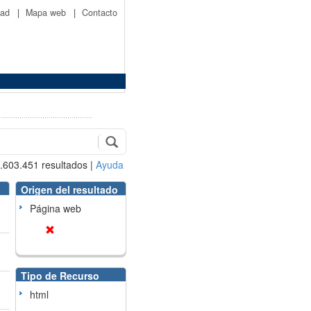
idad
|
Mapa web
|
Contacto
.603.451
resultados
|
Ayuda
Origen del resultado
Página web
Tipo de Recurso
html