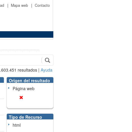
idad
|
Mapa web
|
Contacto
.603.451
resultados
|
Ayuda
Origen del resultado
Página web
Tipo de Recurso
html