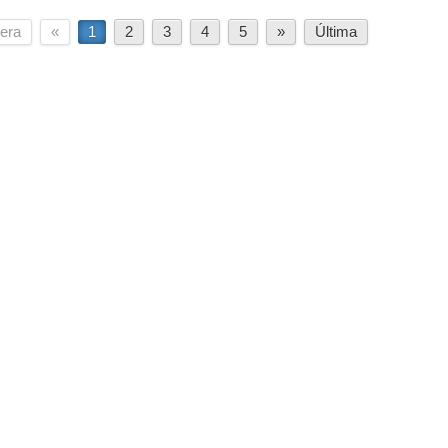
era
«
1
2
3
4
5
»
Última