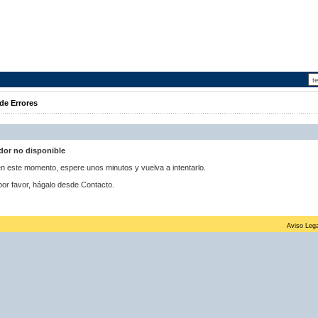
de Errores
idor no disponible
 en este momento, espere unos minutos y vuelva a intentarlo.
por favor, hágalo desde Contacto.
Aviso Lega