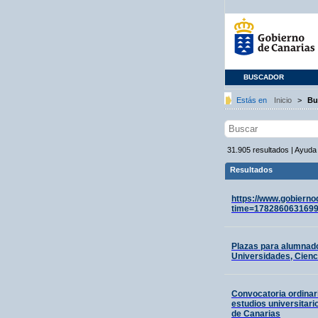
BUSCADOR
Estás en
Inicio
>
Bu
31.905
resultados
|
Ayuda
Resultados
https://www.gobiern
time=178286063169
Plazas para alumnado
Universidades, Cienci
Convocatoria ordinar
estudios universitari
de Canarias