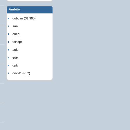
Ámbito
gobcan (31.905)
san
eucd
telccpt
apjs
ece
optv
covid19 (32)