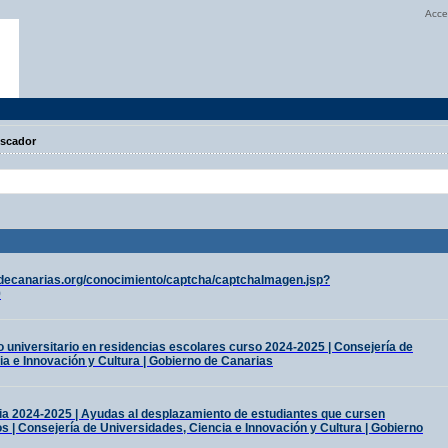
Acce
scador
odecanarias.org/conocimiento/captcha/captchaImagen.jsp?
9
 universitario en residencias escolares curso 2024-2025 | Consejería de
a e Innovación y Cultura | Gobierno de Canarias
ia 2024-2025 | Ayudas al desplazamiento de estudiantes que cursen
os | Consejería de Universidades, Ciencia e Innovación y Cultura | Gobierno