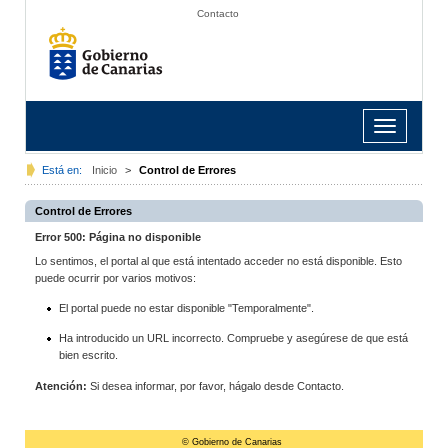
Contacto
Toggle
navigation
Está en:
Inicio
>
Control de Errores
Control de Errores
Error 500: Página no disponible
Lo sentimos, el portal al que está intentado acceder no está disponible. Esto
puede ocurrir por varios motivos:
El portal puede no estar disponible "Temporalmente".
Ha introducido un URL incorrecto. Compruebe y asegúrese de que está
bien escrito.
Atención:
Si desea informar, por favor, hágalo desde Contacto.
© Gobierno de Canarias