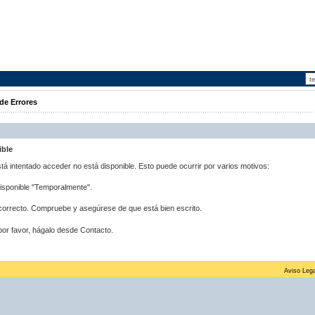
de Errores
ible
stá intentado acceder no está disponible. Esto puede ocurrir por varios motivos:
disponible "Temporalmente".
correcto. Compruebe y asegúrese de que está bien escrito.
por favor, hágalo desde Contacto.
Aviso Lega