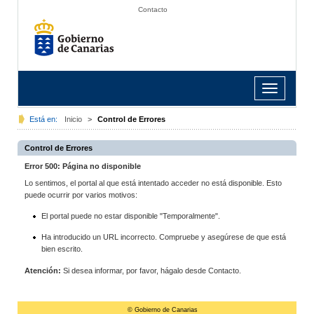
Contacto
Toggle
navigation
Está en:
Inicio
>
Control de Errores
Control de Errores
Error 500: Página no disponible
Lo sentimos, el portal al que está intentado acceder no está disponible. Esto
puede ocurrir por varios motivos:
El portal puede no estar disponible "Temporalmente".
Ha introducido un URL incorrecto. Compruebe y asegúrese de que está
bien escrito.
Atención:
Si desea informar, por favor, hágalo desde Contacto.
© Gobierno de Canarias