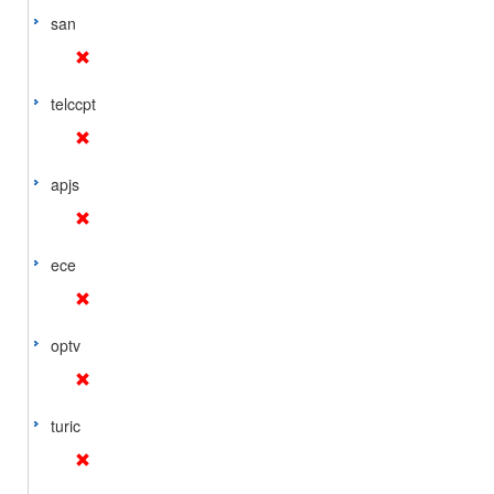
san
telccpt
apjs
ece
optv
turic