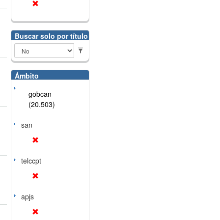
Buscar solo por título
Ámbito
gobcan
(20.503)
san
telccpt
apjs