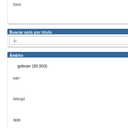
html
Buscar solo por título
Ámbito
gobcan (20.503)
san
telccpt
apjs